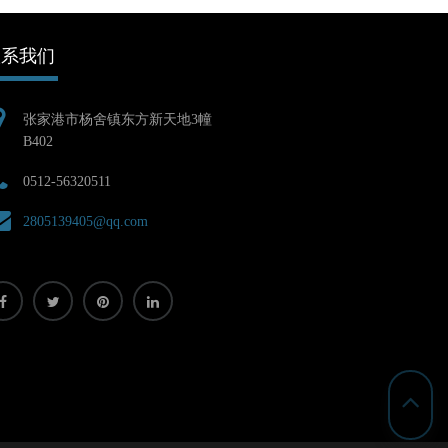
联系我们
张家港市杨舍镇东方新天地3幢
B402
0512-56320511
2805139405@qq.com